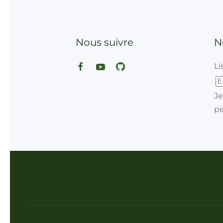
Nous suivre
N
Li
Je
pe