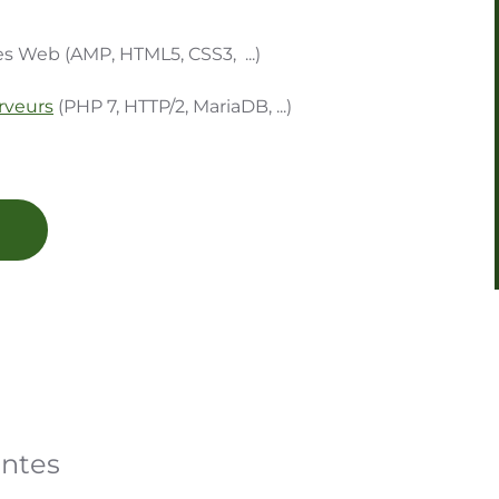
ies Web (AMP, HTML5, CSS3, ...)
rveurs
(PHP 7, HTTP/2, MariaDB, ...)
entes