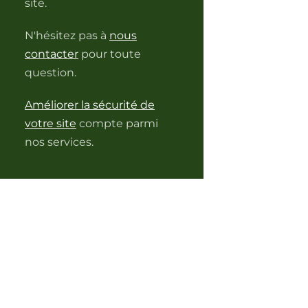
site.
N'hésitez pas à
nous
contacter
pour toute
question.
Améliorer la sécurité de
votre site
compte parmi
nos services.