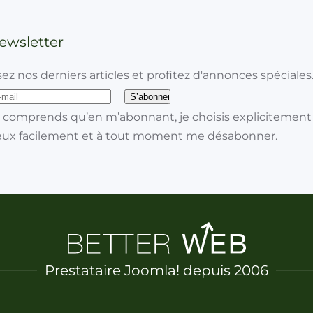
wsletter
ez nos derniers articles et profitez d'annonces spéciales.
 comprends qu’en m’abonnant, je choisis explicitement de recevoir la new
ment me désabonner.
Prestataire Joomla! depuis 2006